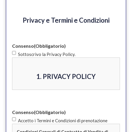
Privacy e Termini e Condizioni
Consenso
(Obbligatorio)
Sottoscrivo la Privacy Policy.
1. PRIVACY POLICY
Informativa privacy e cookie policy ex
Art 13 del Regolamento Generale per la
Consenso
(Obbligatorio)
Protezione dei Dati UE 2016/679
Accetto i Termini e Condizioni di prenotazione
(GDPR)
Condizioni Generali di Contratto di Vendita di