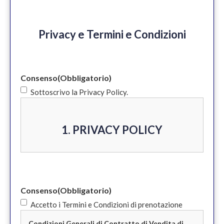
Privacy e Termini e Condizioni
Consenso
(Obbligatorio)
Sottoscrivo la Privacy Policy.
1. PRIVACY POLICY
Informativa privacy e cookie policy ex
Art 13 del Regolamento Generale per la
Consenso
(Obbligatorio)
Protezione dei Dati UE 2016/679
Accetto i Termini e Condizioni di prenotazione
(GDPR)
Condizioni Generali di Contratto di Vendita di