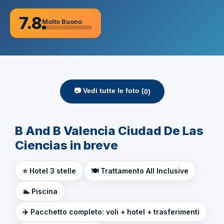
7.8
Molto Buono
📷 Vedi tutte le foto (
0
)
B And B Valencia Ciudad De Las
Ciencias in breve
⭐ Hotel 3 stelle
🍽️ Trattamento All Inclusive
🏊 Piscina
✈️ Pacchetto completo: voli + hotel + trasferimenti