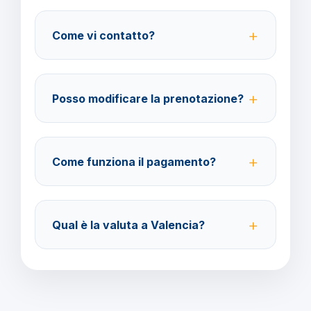
No, le assicurazioni sono facoltative ma fortemente
consigliate per coprire spese mediche e
Come vi contatto?
cancellazione viaggio.
Su WhatsApp al 378 304 0650, email
amministrazione@barbaviaggi.it, o tramite il sito
Posso modificare la prenotazione?
barbaviaggi.it.
Sì, è possibile modificare fino a 4 giorni lavorativi
prima della partenza con un costo di 70 euro a
Come funziona il pagamento?
modifica.
Accettiamo carta di credito o bonifico bancario.
Acconto del 40% alla prenotazione, saldo 30 giorni
Qual è la valuta a Valencia?
prima della partenza.
Verificare la valuta locale di Valencia prima della
partenza.