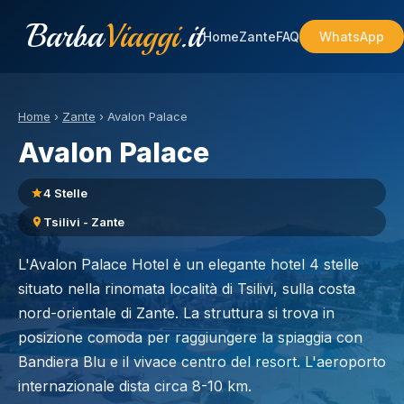
Barba
Viaggi
.it
Home
Zante
FAQ
WhatsApp
Home
›
Zante
›
Avalon Palace
Avalon Palace
4 Stelle
Tsilivi - Zante
L'Avalon Palace Hotel è un elegante hotel 4 stelle
situato nella rinomata località di Tsilivi, sulla costa
nord-orientale di Zante. La struttura si trova in
posizione comoda per raggiungere la spiaggia con
Bandiera Blu e il vivace centro del resort. L'aeroporto
internazionale dista circa 8-10 km.