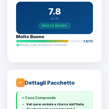
7.8
su 10
MOLTO BUONO
Molto Buono
7.8/10
Basato sulle recensioni verificate
Dettagli Pacchetto
✅
✓ Cosa Comprende
Voli aerei andata e ritorno dall'Italia