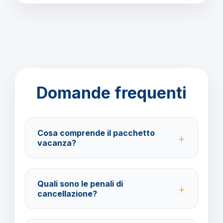
Domande frequenti
Cosa comprende il pacchetto
vacanza?
Il pacchetto include voli andata e ritorno,
trasferimenti, soggiorno con trattamento Mezza
Quali sono le penali di
Pensione e assistenza BarbaViaggi.
cancellazione?
40% fino a 30 giorni prima della partenza; 100% da