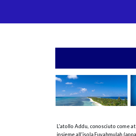
L’atollo Addu, conosciuto come ato
insieme all’isola Fuvahmulah (appa