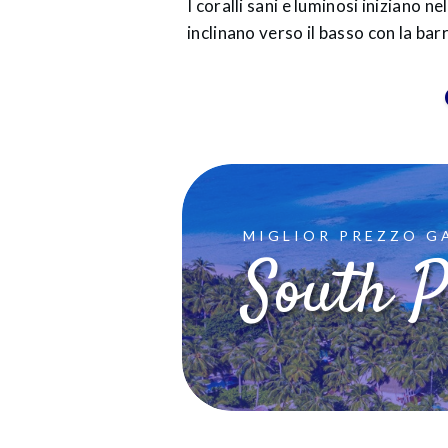
I coralli sani e luminosi iniziano ne
inclinano verso il basso con la bar
MIGLIOR PREZZO G
South P