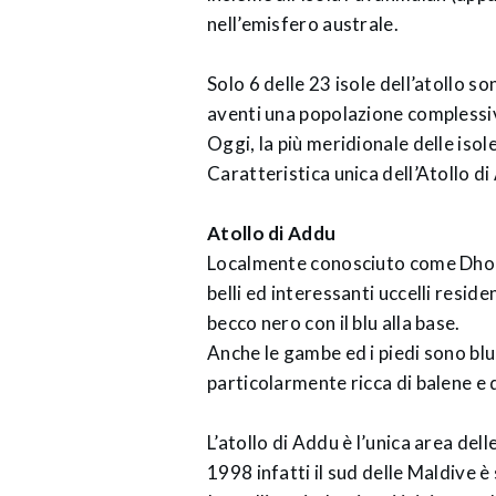
nell’emisfero australe.
Solo 6 delle 23 isole dell’atollo
aventi una popolazione complessiv
Oggi, la più meridionale delle iso
Caratteristica unica dell’Atollo di
Atollo di Addu
Localmente conosciuto come Dhondheeni (ދޮންދީނި), a volte chiamata come Kandhuval
belli ed interessanti uccelli resid
becco nero con il blu alla base.
Anche le gambe ed i piedi sono blu,
particolarmente ricca di balene e d
L’atollo di Addu è l’unica area del
1998 infatti il sud delle Maldive è