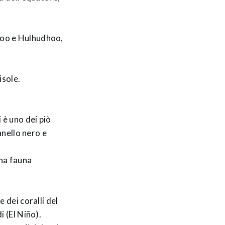
hoo e Hulhudhoo,
isole.
anello nero e
una fauna
 dei coralli del
i (El Niño).