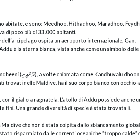
 sono abitate, e sono: Meedhoo, Hithadhoo, Maradhoo, Feyd
a di poco più di 33.000 abitanti.
le dell’arcipelago ospita un aeroporto internazionale, Gan.
 Addu è la sterna bianca, vista anche come un simbolo delle 
u dhooni è uno dei piò
enti trovati nelle Maldive, ha il suo corpo bianco con occhio-
 con il giallo a ragnatela. L’atollo di Addu possiede anche 
elfini. Una grande diversità di specie è stata trovata lì.
le Maldive che non è stata colpita dallo sbiancamento globale
 stato risparmiato dalle correnti oceaniche “troppo calde” d