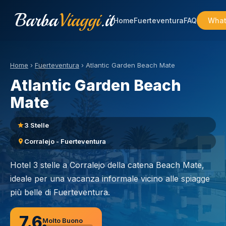
Barba
Viaggi
.it
Home
Fuerteventura
FAQ
What
Home
›
Fuerteventura
›
Atlantic Garden Beach Mate
Atlantic Garden Beach
Mate
3 Stelle
Corralejo - Fuerteventura
Hotel 3 stelle a Corralejo della catena Beach Mate,
ideale per una vacanza informale vicino alle spiagge
più belle di Fuerteventura.
7.6
Molto Buono