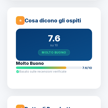
Cosa dicono gli ospiti
⭐
7.6
su 10
MOLTO BUONO
Molto Buono
7.6/10
Basato sulle recensioni verificate