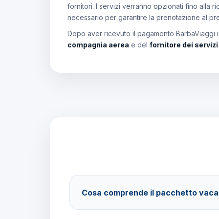
fornitori. I servizi verranno opzionati fino all
necessario per garantire la prenotazione al p
Dopo aver ricevuto il pagamento BarbaViaggi in
compagnia aerea
e del
fornitore dei serviz
Cosa comprende il pacchetto vac
Il pacchetto include voli andata e ritorno, tra