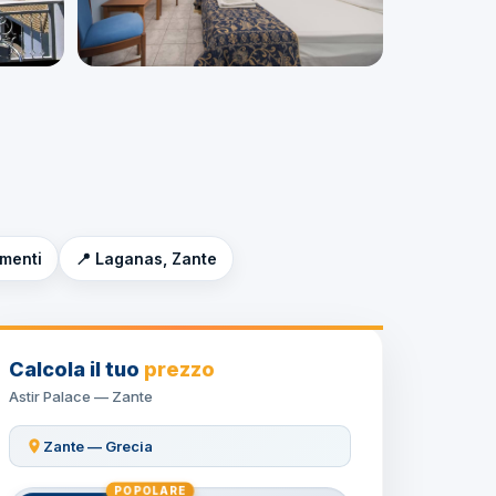
imenti
📍 Laganas, Zante
Calcola il tuo
prezzo
Astir Palace — Zante
Zante — Grecia
POPOLARE