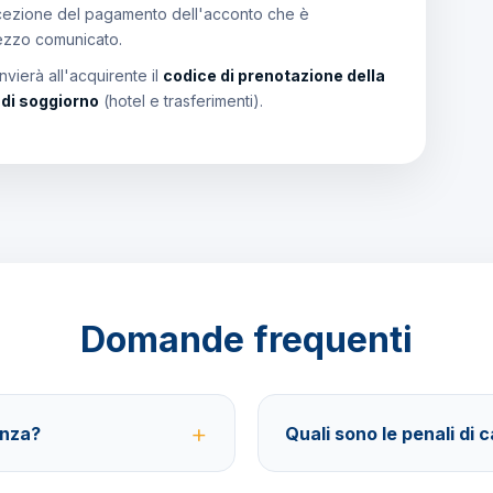
a ricezione del pagamento dell'acconto che è
rezzo comunicato.
vierà all'acquirente il
codice di prenotazione della
i di soggiorno
(hotel e trasferimenti).
Domande frequenti
anza?
Quali sono le penali di 
sferimenti, soggiorno con
40% fino a 30 giorni prima della