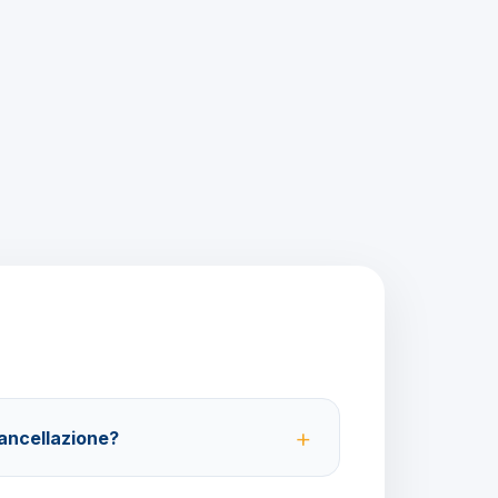
cancellazione?
 partenza; 100% da 29 giorni in poi. Con