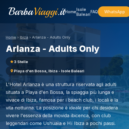
Barba
Viaggi
.it
Isole
Home
FAQ
WhatsApp
Baleari
Home
›
Ibiza
›
Arlanza - Adults Only
Arlanza - Adults Only
3 Stelle
Playa d'en Bossa, Ibiza - Isole Baleari
L'Hotel Arlanza è una struttura riservata agli adulti
situata a Playa d'en Bossa, la spiaggia più lunga e
vivace di Ibiza, famosa per i beach club, i locali e la
vita notturna. La posizione è ideale per chi desidera
vivere l'essenza della movida ibicenca, con club
leggendari come Ushuaïa e Hï Ibiza a pochi passi.