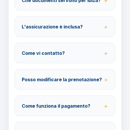
Che documenti servono per Ibiza?
rimborso 100%.
Carta d'identità valida per l'espatrio o passaporto in
corso di validità. Non serve il visto per cittadini
L'assicurazione è inclusa?
italiani.
No, le assicurazioni sono facoltative ma fortemente
consigliate per coprire spese mediche,
Come vi contatto?
annullamento e bagaglio.
Su WhatsApp al 378 304 0650, email
amministrazione@barbaviaggi.it, o attraverso il
Posso modificare la prenotazione?
nostro sito barbaviaggi.it.
Sì, fino a 4 giorni lavorativi prima della partenza.
Costo della modifica 70 euro a pratica.
Come funziona il pagamento?
Pagamento con carta di credito o bonifico bancario.
Acconto del 40%, saldo 30 giorni prima della