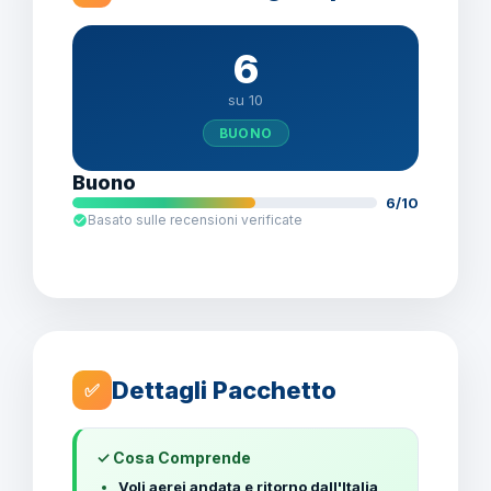
6
su 10
BUONO
Buono
6/10
Basato sulle recensioni verificate
Dettagli Pacchetto
✅
✓ Cosa Comprende
Voli aerei andata e ritorno dall'Italia