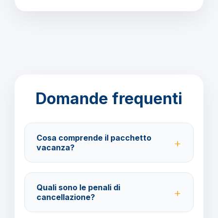
Domande frequenti
Cosa comprende il pacchetto
vacanza?
Il pacchetto include voli andata e ritorno,
trasferimenti, soggiorno con trattamento All Inclusive
Quali sono le penali di
e assistenza BarbaViaggi.
cancellazione?
40% fino a 30 giorni prima della partenza; 100% da