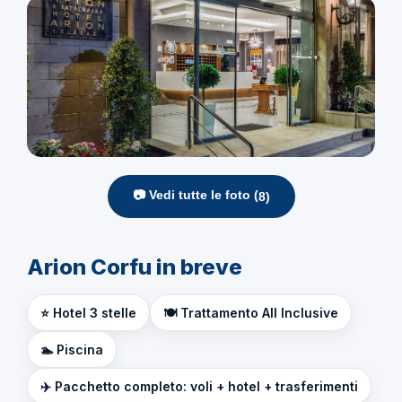
📷 Vedi tutte le foto (
8
)
Arion Corfu in breve
⭐ Hotel 3 stelle
🍽️ Trattamento All Inclusive
🏊 Piscina
✈️ Pacchetto completo: voli + hotel + trasferimenti