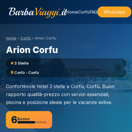
Barba
Viaggi
.it
Home
Corfù
FAQ
WhatsApp
Home
›
Corfù
›
Arion Corfu
Arion Corfu
3 Stelle
Corfù - Corfù
Confortevole hotel 3 stelle a Corfù, Corfù. Buon
rapporto qualità-prezzo con servizi essenziali,
piscina e posizione ideale per le vacanze estive.
6
Buono