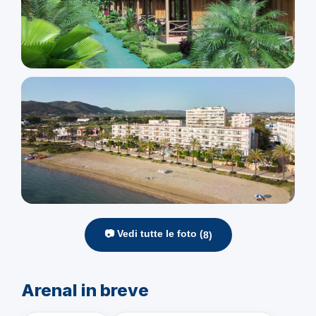
📷 Vedi tutte le foto (
8
)
Arenal in breve