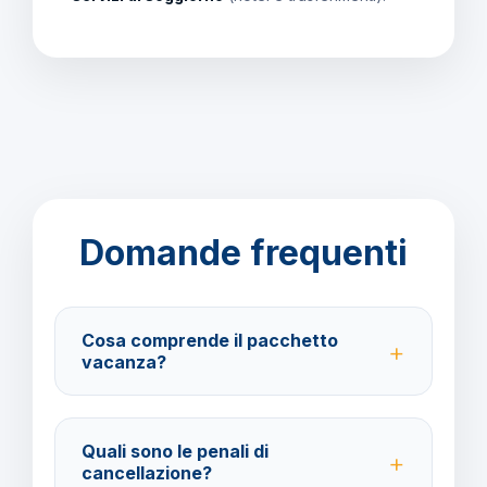
Domande frequenti
Cosa comprende il pacchetto
vacanza?
Il pacchetto include voli andata e ritorno,
trasferimenti, soggiorno in hotel 4 stelle con mezza
Quali sono le penali di
pensione e assistenza BarbaViaggi.
cancellazione?