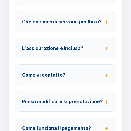
40% fino a 30 giorni prima della partenza; 100% da
29 giorni in poi. Con assicurazione facoltativa
Che documenti servono per Ibiza?
rimborso 100%.
Carta d'identità valida per l'espatrio o passaporto in
corso di validità. Non serve il visto per cittadini
L'assicurazione è inclusa?
italiani.
No, le assicurazioni sono facoltative ma fortemente
consigliate per coprire spese mediche,
Come vi contatto?
annullamento e bagaglio.
Su WhatsApp al 378 304 0650, email
amministrazione@barbaviaggi.it, o attraverso il
Posso modificare la prenotazione?
nostro sito barbaviaggi.it.
Sì, fino a 4 giorni lavorativi prima della partenza.
Costo della modifica 70 euro a pratica.
Come funziona il pagamento?