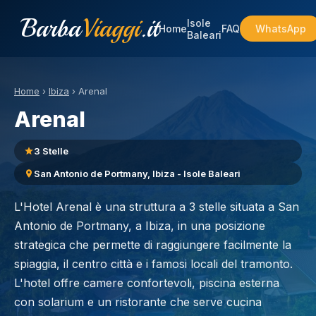
Barba
Viaggi
.it
Isole
Home
FAQ
WhatsApp
Baleari
Home
›
Ibiza
›
Arenal
Arenal
3 Stelle
San Antonio de Portmany, Ibiza - Isole Baleari
L'Hotel Arenal è una struttura a 3 stelle situata a San
Antonio de Portmany, a Ibiza, in una posizione
strategica che permette di raggiungere facilmente la
spiaggia, il centro città e i famosi locali del tramonto.
L'hotel offre camere confortevoli, piscina esterna
con solarium e un ristorante che serve cucina