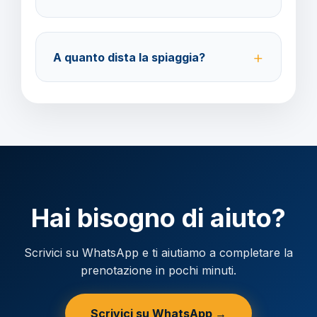
Pagamento con carta di credito o bonifico bancario.
Acconto del 40%, saldo 30 giorni prima della
A quanto dista la spiaggia?
partenza.
L'hotel si trova a breve distanza dalle principali
spiagge di Ibiza, facilmente raggiungibili a piedi o
con i mezzi pubblici.
Hai bisogno di aiuto?
Scrivici su WhatsApp e ti aiutiamo a completare la
prenotazione in pochi minuti.
Scrivici su WhatsApp →