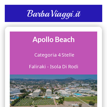
BarbaViaggi.it
Apollo Beach
Categoria 4 Stelle
Faliraki - Isola Di Rodi