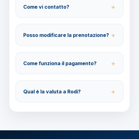
Come vi contatto?
cancellazione viaggio.
Su WhatsApp al 378 304 0650, email
amministrazione@barbaviaggi.it, o tramite il sito
Posso modificare la prenotazione?
barbaviaggi.it.
Sì, è possibile modificare fino a 4 giorni lavorativi
prima della partenza con un costo di 70 euro a
Come funziona il pagamento?
modifica.
Accettiamo carta di credito o bonifico bancario.
Acconto del 40% alla prenotazione, saldo 30 giorni
Qual è la valuta a Rodi?
prima della partenza.
Verificare la valuta locale della destinazione.