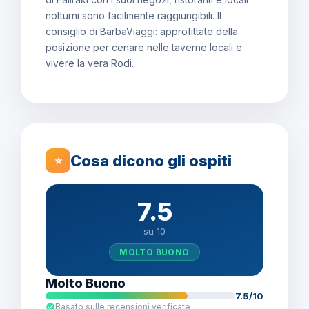
notturni sono facilmente raggiungibili. Il
consiglio di BarbaViaggi: approfittate della
posizione per cenare nelle taverne locali e
vivere la vera Rodi.
Cosa dicono gli ospiti
⭐
7.5
su 10
MOLTO BUONO
Molto Buono
7.5/10
Basato sulle recensioni verificate