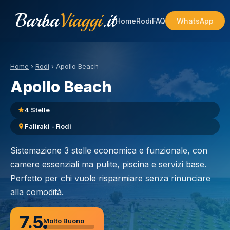
Barba
Viaggi
.it
Home
Rodi
FAQ
WhatsApp
Home
›
Rodi
›
Apollo Beach
Apollo Beach
4 Stelle
Faliraki - Rodi
Sistemazione 3 stelle economica e funzionale, con
camere essenziali ma pulite, piscina e servizi base.
Perfetto per chi vuole risparmiare senza rinunciare
alla comodità.
7.5
Molto Buono