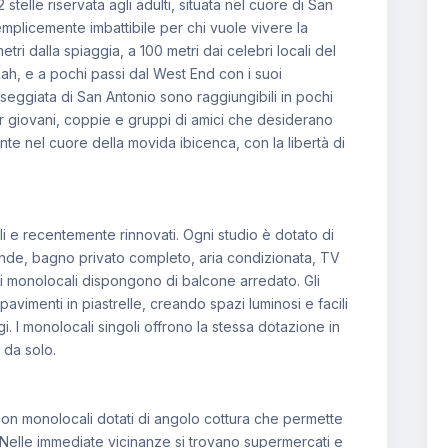
 stelle riservata agli adulti, situata nel cuore di San
mplicemente imbattibile per chi vuole vivere la
etri dalla spiaggia, a 100 metri dai celebri locali del
, e a pochi passi dal West End con i suoi
sseggiata di San Antonio sono raggiungibili in pochi
per giovani, coppie e gruppi di amici che desiderano
e nel cuore della movida ibicenca, con la libertà di
i e recentemente rinnovati. Ogni studio è dotato di
oonde, bagno privato completo, aria condizionata, TV
uni monolocali dispongono di balcone arredato. Gli
pavimenti in piastrelle, creando spazi luminosi e facili
ggi. I monolocali singoli offrono la stessa dotazione in
 da solo.
 con monolocali dotati di angolo cottura che permette
i. Nelle immediate vicinanze si trovano supermercati e