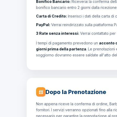
Bonifico Bancario:
Riceverai la conferma della
bonifico bancario entro 2 giorni dalla ricezion
Carta di Credito:
Inserisci i dati della carta di
PayPal:
Verrai reindirizzato sulla piattaforma 
3 Rate senza interessi:
Verrai contattato per
I tempi di pagamento prevedono un
acconto 
giorni prima della partenza
. Le prenotazioni 
soggiorno dovranno essere saldate all'atto de
Dopo la Prenotazione
📨
Non appena riceve la conferma di ordine, Barb
fornitori. I servizi verranno opzionati fino all
necessario per garantire la prenotazione al p