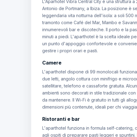
L'Aparhotel Vibra Central City è una struttura a 2
Antonio de Portmany, a Ibiza. La posizione è se
leggendaria vita notturna dell'isola: a soli 500 m
tramonto come Café del Mar, Mambo e Savannah
innumerevoli bar e discoteche. Il porto e la pa
minuti a piedi. L'aparthotel è la scelta ideale 
un punto d'appoggio confortevole e convenient
gestire i propri orari e pasti.
Camere
L'aparthotel dispone di 99 monolocali funzional
due letti, angolo cottura con minifrigo e micr
satellitare, telefono e cassaforte gratuita. Alc
ambienti sono decorati in stile tradizionale con 
da mantenere. Il Wi-Fi è gratuito in tutti gli allo
dimensioni più contenute, ideali per chi viaggia
Ristoranti e bar
L'aparthotel funziona in formula self-catering,
agli ospiti di preparare pasti leggeri e spuntin