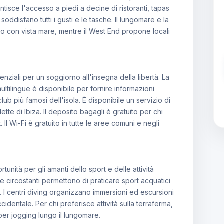
ntisce l'accesso a piedi a decine di ristoranti, tapas
 soddisfano tutti i gusti e le tasche. Il lungomare e la
co con vista mare, mentre il West End propone locali
senziali per un soggiorno all'insegna della libertà. La
ultilingue è disponibile per fornire informazioni
 club più famosi dell'isola. È disponibile un servizio di
tte di Ibiza. Il deposito bagagli è gratuito per chi
 Il Wi-Fi è gratuito in tutte le aree comuni e negli
unità per gli amanti dello sport e delle attività
tte circostanti permettono di praticare sport acquatici
 I centri diving organizzano immersioni ed escursioni
cidentale. Per chi preferisce attività sulla terraferma,
 per jogging lungo il lungomare.