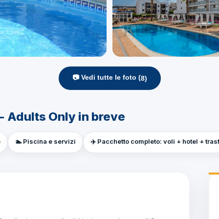
📷 Vedi tutte le foto (
8
)
- Adults Only in breve
e
🏊 Piscina e servizi
✈️ Pacchetto completo: voli + hotel + tras