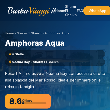
Sharm
Barba
Viaggi
.it
Home
El
FAQ
WhatsApp
Sheikh
Home
›
Sharm El Sheikh
›
Amphoras Aqua
Amphoras Aqua
4 Stelle
Naama Bay - Sharm El Sheikh
Resort All Inclusive a Naama Bay con accesso diretto
alla spiaggia del Mar Rosso, ideale per immersioni e
relax in famiglia.
8.6
Ottimo