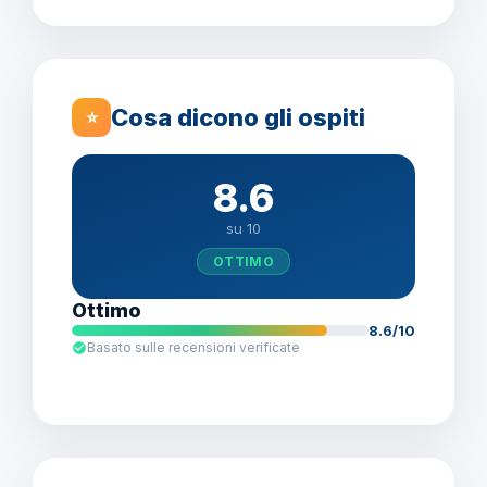
Cosa dicono gli ospiti
⭐
8.6
su 10
OTTIMO
Ottimo
8.6/10
Basato sulle recensioni verificate