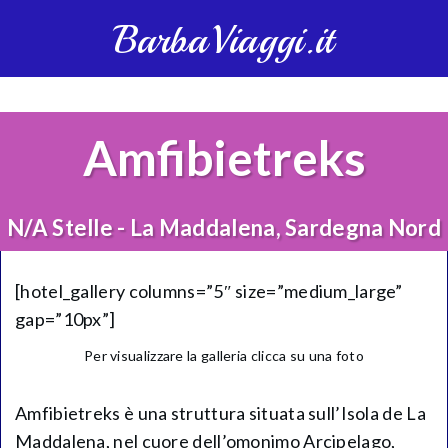
BarbaViaggi.it
Amfibietreks
N/A Stelle - La Maddalena, Sardegna Nord
[hotel_gallery columns=”5″ size=”medium_large”
gap=”10px”]
Per visualizzare la galleria clicca su una foto
Amfibietreks è una struttura situata sull’Isola de La
Maddalena, nel cuore dell’omonimo Arcipelago,