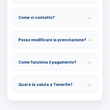
No, le assicurazioni sono facoltative ma fortemente
consigliate per coprire spese mediche e
Come vi contatto?
cancellazione viaggio.
Su WhatsApp al 378 304 0650, email
amministrazione@barbaviaggi.it, o tramite il sito
Posso modificare la prenotazione?
barbaviaggi.it.
Sì, è possibile modificare fino a 4 giorni lavorativi
prima della partenza con un costo di 70 euro a
Come funziona il pagamento?
modifica.
Accettiamo carta di credito o bonifico bancario.
Acconto del 40% alla prenotazione, saldo 30 giorni
Qual è la valuta a Tenerife?
prima della partenza.
Verificare la valuta locale della destinazione.