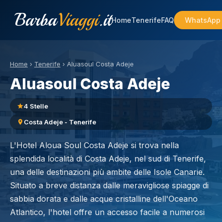
Barba
Viaggi
.it
Home
Tenerife
FAQ
WhatsApp
Home
›
Tenerife
›
Aluasoul Costa Adeje
Aluasoul Costa Adeje
4 Stelle
Costa Adeje - Tenerife
L'Hotel Aloua Soul Costa Adeje si trova nella
splendida località di Costa Adeje, nel sud di Tenerife,
una delle destinazioni più ambite delle Isole Canarie.
Situato a breve distanza dalle meravigliose spiagge di
sabbia dorata e dalle acque cristalline dell'Oceano
Atlantico, l'hotel offre un accesso facile a numerosi