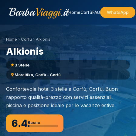
Barba
Viaggi
.it
Home
Corfù
FAQ
WhatsApp
Home
›
Corfù
›
Alkionis
Alkionis
3 Stelle
Moraitika, Corfù - Corfù
Confortevole hotel 3 stelle a Corfù, Corfù. Buon
rapporto qualità-prezzo con servizi essenziali,
piscina e posizione ideale per le vacanze estive.
6.4
Buono