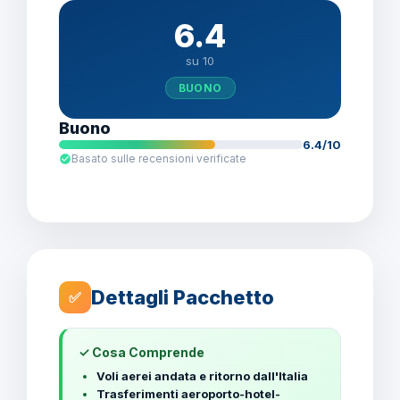
6.4
su 10
BUONO
Buono
6.4/10
Basato sulle recensioni verificate
Dettagli Pacchetto
✅
✓ Cosa Comprende
Voli aerei andata e ritorno dall'Italia
Trasferimenti aeroporto-hotel-