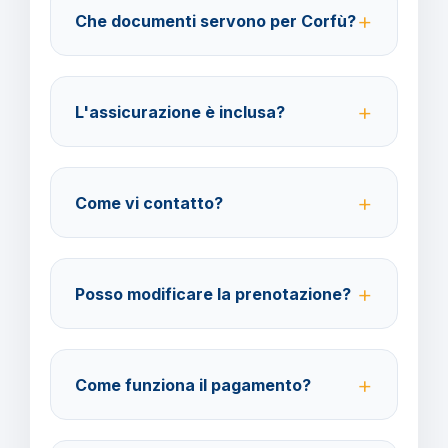
Che documenti servono per Corfù?
possibile ottenere il rimborso del 100%.
Per i cittadini italiani verificare i documenti necessari
per la destinazione scelta.
L'assicurazione è inclusa?
No, le assicurazioni sono facoltative ma fortemente
consigliate per coprire spese mediche e
Come vi contatto?
cancellazione viaggio.
Su WhatsApp al 378 304 0650, email
amministrazione@barbaviaggi.it, o tramite il sito
Posso modificare la prenotazione?
barbaviaggi.it.
Sì, è possibile modificare fino a 4 giorni lavorativi
prima della partenza con un costo di 70 euro a
Come funziona il pagamento?
modifica.
Accettiamo carta di credito o bonifico bancario.