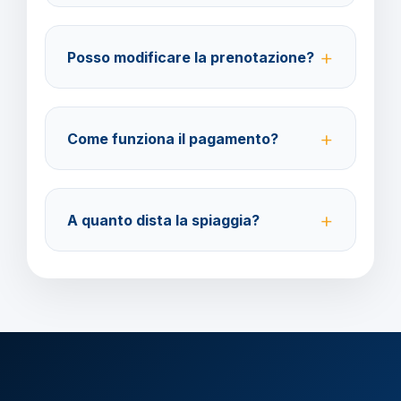
Su WhatsApp al 378 304 0650, email
amministrazione@barbaviaggi.it, o attraverso il
Posso modificare la prenotazione?
nostro sito barbaviaggi.it.
Sì, fino a 4 giorni lavorativi prima della partenza.
Costo della modifica 70 euro a pratica.
Come funziona il pagamento?
Pagamento con carta di credito o bonifico bancario.
Acconto del 40%, saldo 30 giorni prima della
A quanto dista la spiaggia?
partenza.
L'hotel si trova a breve distanza dalle principali
spiagge di Ibiza, facilmente raggiungibili a piedi o
con i mezzi pubblici.