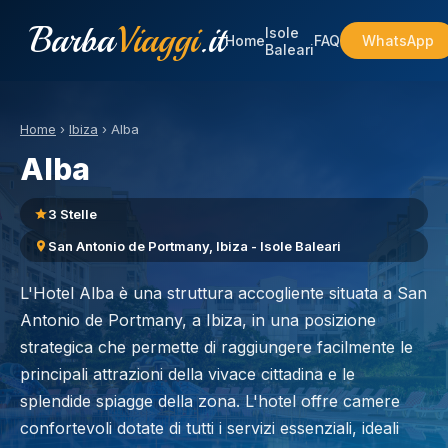
Barba
Viaggi
.it
Isole
Home
FAQ
WhatsApp
Baleari
Home
›
Ibiza
›
Alba
Alba
3 Stelle
San Antonio de Portmany, Ibiza - Isole Baleari
L'Hotel Alba è una struttura accogliente situata a San
Antonio de Portmany, a Ibiza, in una posizione
strategica che permette di raggiungere facilmente le
principali attrazioni della vivace cittadina e le
splendide spiagge della zona. L'hotel offre camere
confortevoli dotate di tutti i servizi essenziali, ideali