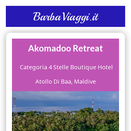
BarbaViaggi.it
Akomadoo Retreat
Categoria 4 Stelle Boutique Hotel
Atollo Di Baa, Maldive