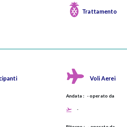
Trattamento
ipanti
Voli Aerei
Andata :
- operato da
-
Ritorno :
- operato da