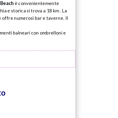
 Beach
è convenientemente
ia e storica si trova a 18 km . La
 offre numerosi bar e taverne. Il
limenti balneari con ombrelloni e
to