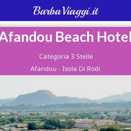
BarbaViaggi.it
Afandou Beach Hote
Categoria 3 Stelle
Afandou - Isola Di Rodi