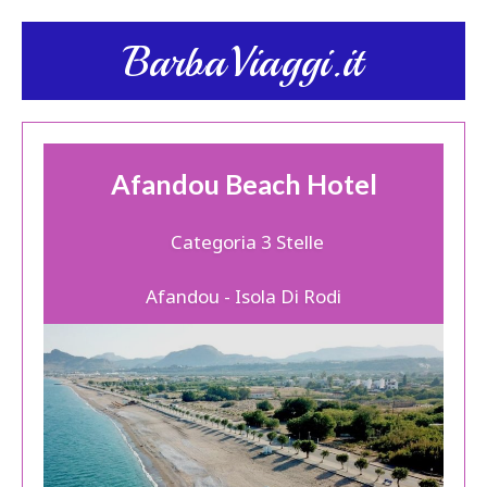
BarbaViaggi.it
Afandou Beach Hotel
Categoria 3 Stelle
Afandou - Isola Di Rodi